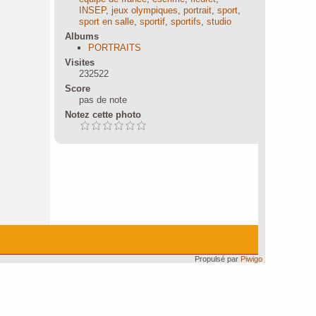
INSEP
,
jeux olympiques
,
portrait
,
sport
,
sport en salle
,
sportif
,
sportifs
,
studio
Albums
PORTRAITS
Visites
232522
Score
pas de note
Notez cette photo
Propulsé par
Piwigo