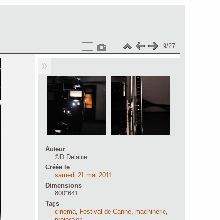
9/27
Auteur
©D.Delaine
Créée le
samedi 21 mai 2011
Dimensions
800*641
Tags
cinema
,
Festival de Canne
,
machinerie
,
projection