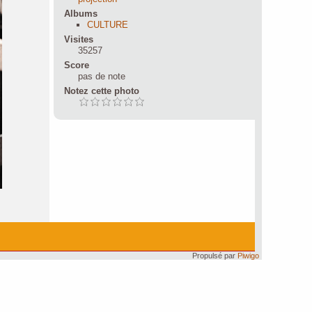
Albums
CULTURE
Visites
35257
Score
pas de note
Notez cette photo
Propulsé par
Piwigo