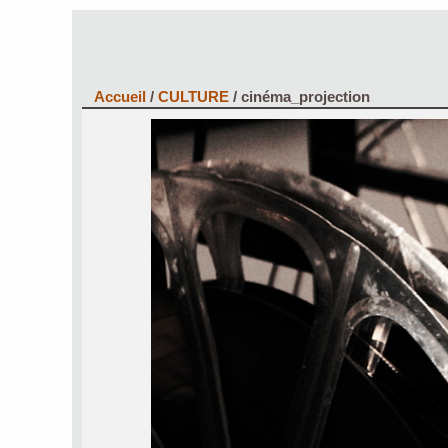
Accueil
/
CULTURE
/
cinéma_projection